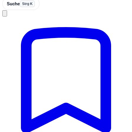
Suche
Strg K