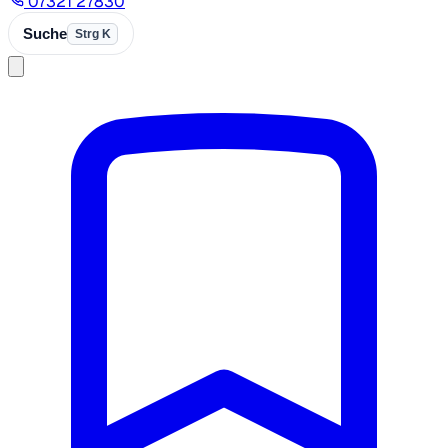
07321 27830
Suche
Strg K