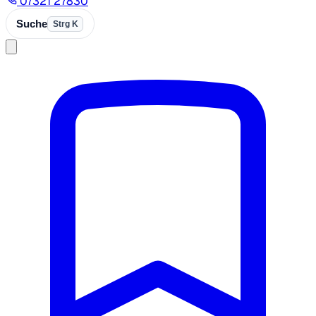
07321 27830
Suche
Strg K