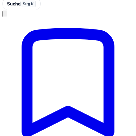
Suche
Strg K