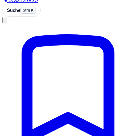
07321 27830
Suche
Strg K