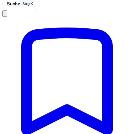
Suche
Strg K