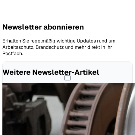
Newsletter abonnieren
Erhalten Sie regelmäßig wichtige Updates rund um
Arbeitsschutz, Brandschutz und mehr direkt in Ihr
Postfach.
Weitere Newsletter-Artikel
Kontaktformular nicht verfügbar
Dieses Formular benötigt Marketing-Cookies, die Sie noch
nicht akzeptiert haben.
Cookie-Einstellungen öffnen
Oder kontaktieren Sie uns direkt:
+49 (0) 7321 2783 0
·
info@itc-graf.de