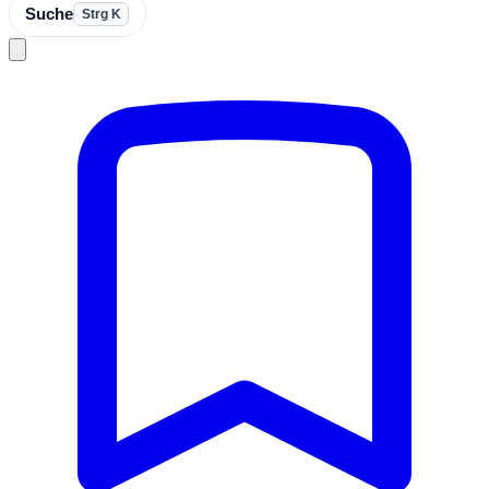
Suche
Strg K