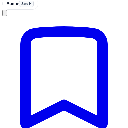
Suche
Strg K