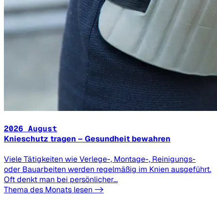
2026 August
Knieschutz tragen – Gesundheit bewahren
Viele Tätigkeiten wie Verlege-, Montage-, Reinigungs-
oder Bauarbeiten werden regelmäßig im Knien ausgeführt.
Oft denkt man bei persönlicher...
Thema des Monats lesen ->