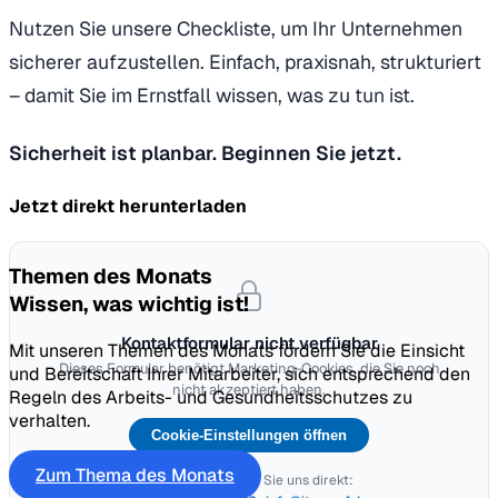
Nutzen Sie unsere Checkliste, um Ihr Unternehmen
sicherer aufzustellen. Einfach, praxisnah, strukturiert
– damit Sie im Ernstfall wissen, was zu tun ist.
Sicherheit ist planbar. Beginnen Sie jetzt.
Jetzt direkt herunterladen
Themen des Monats
Wissen, was wichtig ist!
Kontaktformular nicht verfügbar
Mit unseren Themen des Monats fördern Sie die Einsicht
Dieses Formular benötigt Marketing-Cookies, die Sie noch
und Bereitschaft Ihrer Mitarbeiter, sich entsprechend den
nicht akzeptiert haben.
Regeln des Arbeits- und Gesundheitsschutzes zu
verhalten.
Cookie-Einstellungen öffnen
Zum Thema des Monats
Oder kontaktieren Sie uns direkt: