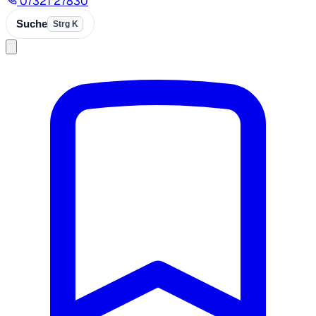
07321 27830
Suche
Strg K