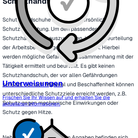
Schutzhandschuhe
Schutzhandschuhe zählen zur persönlichen
Schutzausrüstung. Um den passenden
Schutzhandschuh auszuwählen, ist eine Beurteilung
der Arbeitsbedingungen durchzuführen. Hierbei
werden mögliche Gefahren in Zusammenhang mit der
Tätigkeit ermittelt und beurteilt. Es gibt keinen
Schutzhandschuh, der vor allen Gefährdungen
Unterweisungen
schützt. Je nach Material und Beschaffenheit können
unterschiedliche Schutzziele erreicht werden, z.B.
Frischen Sie Ihr Wissen auf und erhalten Sie die
Schutz gegen mechanische Einwirkungen oder
aktuellsten Informationen.
Schutz gegen Hitze.
Neben den oben genannten Angaben befinden sich