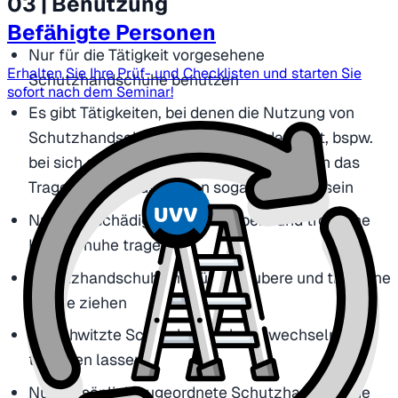
03 | Benutzung
Befähigte Personen
Nur für die Tätigkeit vorgesehene
Erhalten Sie Ihre Prüf- und Checklisten und starten Sie
Schutzhandschuhe benutzen
sofort nach dem Seminar!
Es gibt Tätigkeiten, bei denen die Nutzung von
Schutzhandschuhen eine Gefahr darstellt, bspw.
bei sich drehenden Werkzeugen. Hier kann das
Tragen von Handschuhen sogar verboten sein
Nur unbeschädigte, innen saubere und trockene
Handschuhe tragen
Schutzhandschuhe nur über saubere und trockene
Hände ziehen
Verschwitzte Schutzhandschuhe wechseln und
trocknen lassen
Nur persönlich zugeordnete Schutzhandschuhe