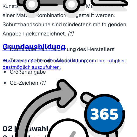
Kunststoffen, Gummi, Textilfasern, Metall oder aus
einer Materialkombination hergestellt werden.
Schutzhandschuhe sind mindestens mit folgenden
Angaben gekennzeichnet:
[1]
Grundausbildung
Name oder Kennzeichnung des Herstellers
Typenangabe oder Modellnummer
Absolvieren Sie Ihre Grundausbildung, um Ihre Tätigkeit
bestmöglich auszuführen.
Größenangabe
CE-Zeichen
[1]
02 | Auswahl der richtigen