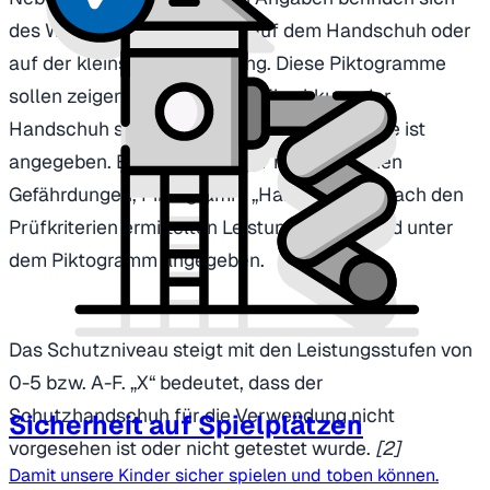
des Weiteren Piktogramme auf dem Handschuh oder
auf der kleinsten Verpackung. Diese Piktogramme
sollen zeigen, gegen welche Einwirkung der
Handschuh schützt. Auch die Leistungsstufe ist
angegeben. Bspw. Schutz vor mechanischen
Gefährdungen, Piktogramm „Hammer“. Die nach den
Prüfkriterien ermittelten Leistungsstufen sind unter
dem Piktogramm angegeben.
Das Schutzniveau steigt mit den Leistungsstufen von
0-5 bzw. A-F. „X“ bedeutet, dass der
Schutzhandschuh für die Verwendung nicht
Sicherheit auf Spielplätzen
vorgesehen ist oder nicht getestet wurde.
[2]
Damit unsere Kinder sicher spielen und toben können.