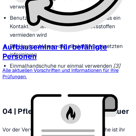
verwenden
Benutzte Handschuhe so ausziehen, dass ein
Kontakt mit den anhaftenden Arbeitsstoffen
vermieden wird
Aufbauseminar für befähigte
Bei Hautproblemen den direkten Vorgesetzten
informieren
Personen
Einmalhandschuhe nur einmal verwenden
[3]
Alle aktuellen Vorschriften und Informationen für Ihre
Prüfungen.
04 | Pflege und Verwendungsdauer
Vor der Verwendung der Schutzhandschuhe ist ihr