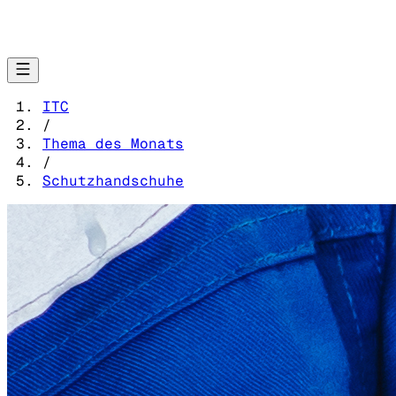
ITC
/
Thema des Monats
/
Schutzhandschuhe