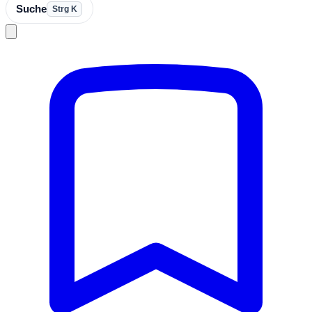
Suche
Strg K