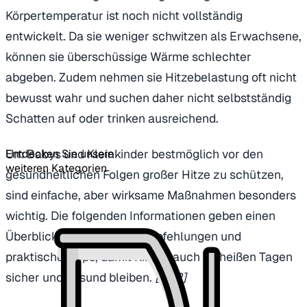
Körpertemperatur ist noch nicht vollständig
entwickelt. Da sie weniger schwitzen als Erwachsene,
können sie überschüssige Wärme schlechter
abgeben. Zudem nehmen sie Hitzebelastung oft nicht
bewusst wahr und suchen daher nicht selbstständig
Schatten auf oder trinken ausreichend.
Um Babys und Kleinkinder bestmöglich vor den
Entdecken Sie unsere
weiteren Kategorien
gesundheitlichen Folgen großer Hitze zu schützen,
sind einfache, aber wirksame Maßnahmen besonders
wichtig. Die folgenden Informationen geben einen
Überblick über wichtige Empfehlungen und
praktische Tipps, damit Kinder auch an heißen Tagen
sicher und gesund bleiben.
[1] [2]