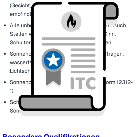
(Gesicht, Nacken und Ohren sind besonders
empfindlich)
Alle unbedeckten Hautstellen eincremen. Auch
Stellen wie Stirn, Ohren, Nase, Lippen, Kinn,
Schultern und Fußrücken nicht vergessen
Sonnencreme dick und gleichmäßig auftragen,
wasserfeste Sonnencreme mit hohem
Lichtschutzfaktor nutzen (LSF 50)
Sonnenbrille mit UV-Schutz 400 (EU-Norm 12312-
1)
Schatten nutzen (Bäume, Sonnensegel,
Sonnenschirme)
[2]
Besondere Qualifikationen