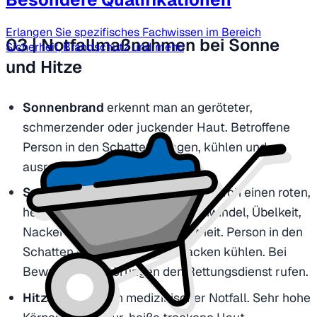
Erlangen Sie spezifisches Fachwissen im Bereich
03 | Notfallmaßnahmen bei Sonne
Sicherheit, Brandschutz und mehr!
und Hitze
Sonnenbrand
erkennt man an geröteter,
schmerzender oder juckender Haut. Betroffene
Person in den Schatten bringen, kühlen und
ausreichend zu trinken geben
Sonnenstich
äußert sich häufig durch einen roten,
heißen Kopf, Kopfschmerzen, Schwindel, Übelkeit,
Nackensteifigkeit oder Verwirrtheit. Person in den
Schatten bringen, Kopf und Nacken kühlen. Bei
Bewusstseinsstörungen den Rettungsdienst rufen.
Hitzschlag
ist ein medizinischer Notfall. Sehr hohe