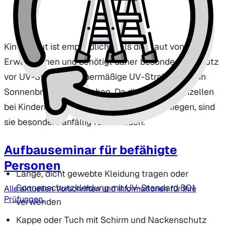
Kinderhaut ist empfindlicher als die Haut von
Erwachsenen und benötigt daher besonderen Schutz
vor UV-Strahlung. Übermäßige UV-Strahlung kann
Sonnenbrand verursachen. Da die Hautstammzellen
bei Kindern näher an der Hautoberfläche liegen, sind
sie besonders anfällig für Schäden.
Aufbauseminar für befähigte
Personen
Lange, dicht gewebte Kleidung tragen oder
Sonnenschutzkleidung mit UV-Standard 801
Alle aktuellen Vorschriften und Informationen für Ihre
Prüfungen.
verwenden
Kappe oder Tuch mit Schirm und Nackenschutz