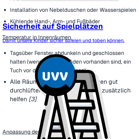
Installation von Nebelduschen oder Wasserspielen
Kühlende Hand-, Arm- und Fußbäder
Sicherheit auf Spielplätzen
Temperatur in Innenräumen
Damit unsere Kinder sicher spielen und toben können.
Tagsüber Fenster abdunkeln und geschlossen
halten (wenn keine Rollläden vorhanden sind, ein
Tuch vor das Fenster spannen)
Alle Räume nachts und am Morgen gut
durchlüften, Ventilatoren können zusätzlich
helfen
[3]
Anpassung der Tagesabläufe