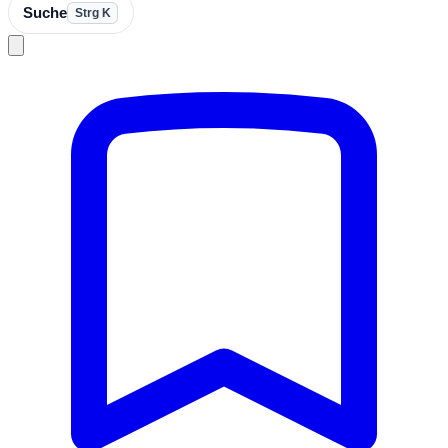
Suche
Strg K