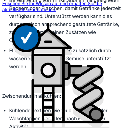
Bereitstellung von Trinkstationen mit geeigneten
Frischen Sie Ihr Wissen auf und erhalten Sie die
Bechern oder Flaschen, damit Getränke jederzeit
aktuellsten Informationen.
verfügbar sind. Unterstützt werden kann dies
durch optisch ansprechend gestaltete Getränke,
zum Beispiel mit kleinen Zusätzen wie
Obststücken
Flüssigkeitsaufnahme kann zusätzlich durch
wasserreiches Obst und Gemüse unterstützt
werden
Zwischendurch abkühlen:
Kühlende Textilien wie feuchte Tücher oder
Waschlappen, vor allem nach körperlicher
Aktivität