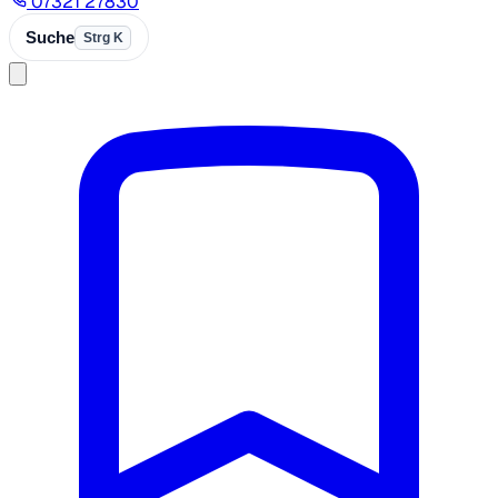
07321 27830
Suche
Strg K