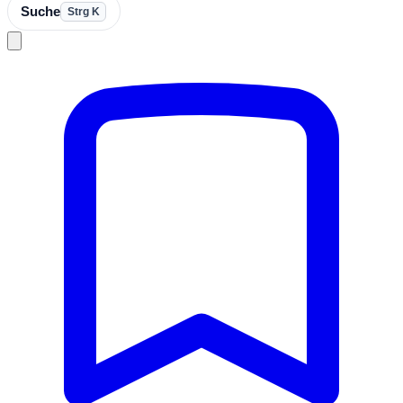
Suche
Strg K