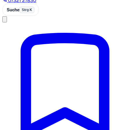
07321 27830
Suche
Strg K