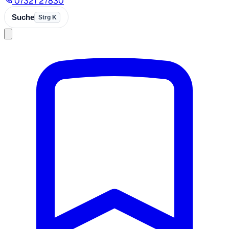
07321 27830
Suche
Strg K