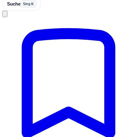
Suche
Strg K