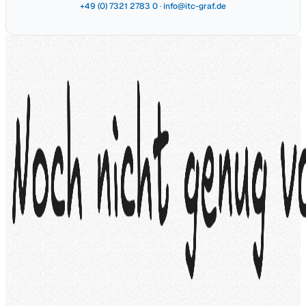
+49 (0) 7321 2783 0
·
info@itc-graf.de