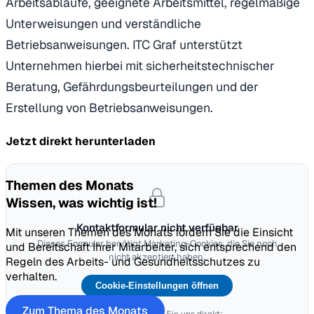
Arbeitsabläufe, geeignete Arbeitsmittel, regelmäßige
Unterweisungen und verständliche
Betriebsanweisungen. ITC Graf unterstützt
Unternehmen hierbei mit sicherheitstechnischer
Beratung, Gefährdungsbeurteilungen und der
Erstellung von Betriebsanweisungen.
Jetzt direkt herunterladen
Themen des Monats
Wissen, was wichtig ist!
Kontaktformular nicht verfügbar
Mit unseren Themen des Monats fördern Sie die Einsicht
Dieses Formular benötigt Marketing-Cookies, die Sie noch
und Bereitschaft Ihrer Mitarbeiter, sich entsprechend den
nicht akzeptiert haben.
Regeln des Arbeits- und Gesundheitsschutzes zu
verhalten.
Cookie-Einstellungen öffnen
Zum Thema des Monats