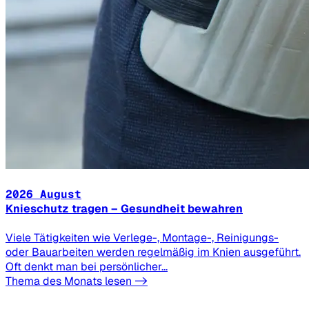
2026 August
Knieschutz tragen – Gesundheit bewahren
Viele Tätigkeiten wie Verlege-, Montage-, Reinigungs-
oder Bauarbeiten werden regelmäßig im Knien ausgeführt.
Oft denkt man bei persönlicher...
Thema des Monats lesen ->