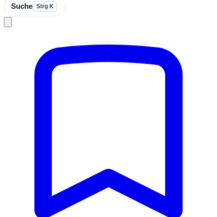
Suche
Strg K