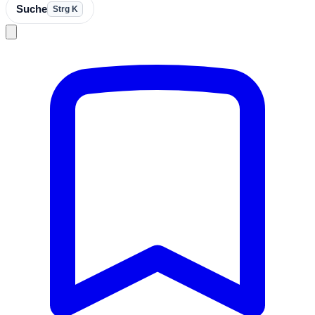
Suche
Strg K