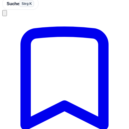
Suche
Strg K