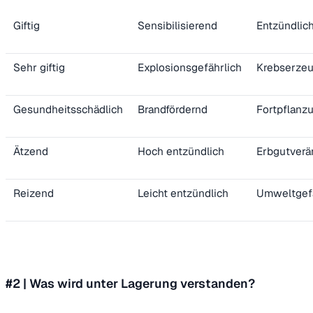
Giftig
Sensibilisierend
Entzündlic
Sehr giftig
Explosionsgefährlich
Krebserze
Gesundheitsschädlich
Brandfördernd
Fortpflanz
Ätzend
Hoch entzündlich
Erbgutverä
Reizend
Leicht entzündlich
Umweltgefä
#2 | Was wird unter Lagerung verstanden?