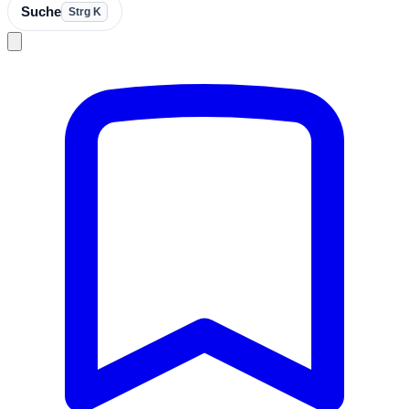
Suche
Strg K